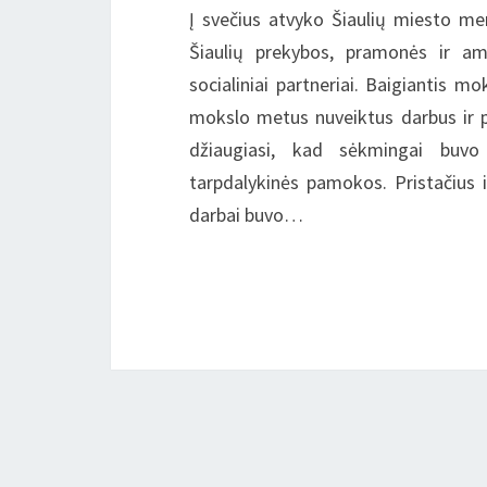
Į svečius atvyko Šiaulių miesto mer
Šiaulių prekybos, pramonės ir ama
socialiniai partneriai. Baigiantis 
mokslo metus nuveiktus darbus ir pas
džiaugiasi, kad sėkmingai buvo a
tarpdalykinės pamokos. Pristačius 
darbai buvo…