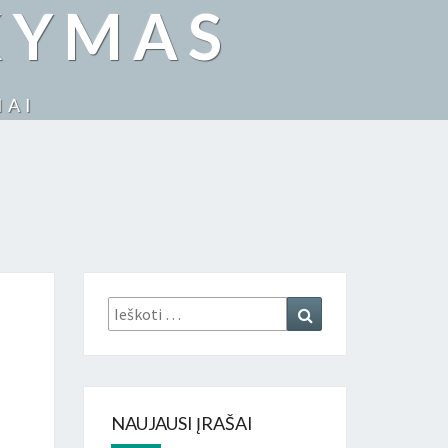
KYMAS
IAI
Ieškoti:
Ieškoti
NAUJAUSI ĮRAŠAI