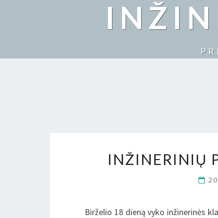
INŽI
PR
INŽINERINIŲ
2
Birželio 18 dieną vyko inžinerinės 