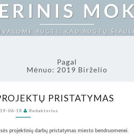
NERINIS MO
IVALOME AUGTI, KAD AUGTŲ ŠIAUL
Pagal
Mėnuo:
2019 Birželio
INŽINERINIŲ
 PROJEKTŲ PRISTATYMAS
PROJEKTŲ
PRISTATYMAS
019-06-18
Redaktorius
klasės projektinių darbų pristatymas miesto bendruomenei.