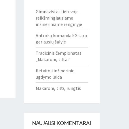
Gimnazistai Lietuvoje
reikšmingiausiame
inžineriniame renginyje
Antrokų komanda 5G tarp
geriausių šalyje
Tradicinis čempionatas
„Makaronų tiltai“
Ketviroji inžinerinio
ugdymo laida
Makaronų tiltų rungtis
NAUJAUSI KOMENTARAI