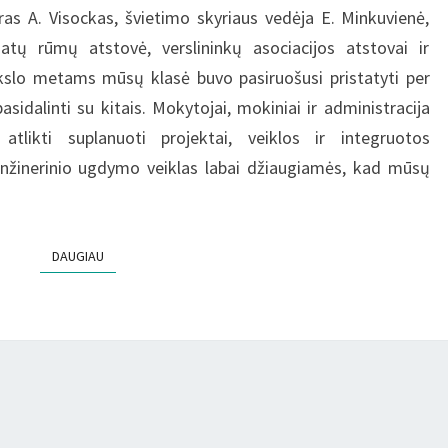
as A. Visockas, švietimo skyriaus vedėja E. Minkuvienė,
tų rūmų atstovė, verslininkų asociacijos atstovai ir
mokslo metams mūsų klasė buvo pasiruošusi pristatyti per
idalinti su kitais. Mokytojai, mokiniai ir administracija
tlikti suplanuoti projektai, veiklos ir integruotos
inžinerinio ugdymo veiklas labai džiaugiamės, kad mūsų
DAUGIAU
DAUGIAU