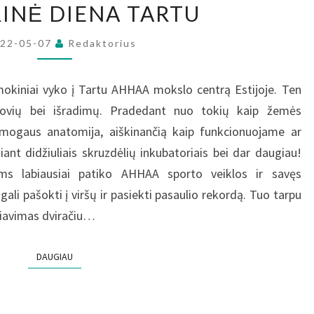
RINĖ DIENA TARTU
DIENA
TARTU
022-05-07
Redaktorius
ės mokiniai vyko į Tartu AHHAA mokslo centrą Estijoje. Ten
jovių bei išradimų. Pradedant nuo tokių kaip žemės
 žmogaus anatomija, aiškinančią kaip funkcionuojame ar
ant didžiuliais skruzdėlių inkubatoriais bei dar daugiau!
ams labiausiai patiko AHHAA sporto veiklos ir savęs
gali pašokti į viršų ir pasiekti pasaulio rekordą. Tuo tarpu
iavimas dviračiu…
DAUGIAU
DAUGIAU