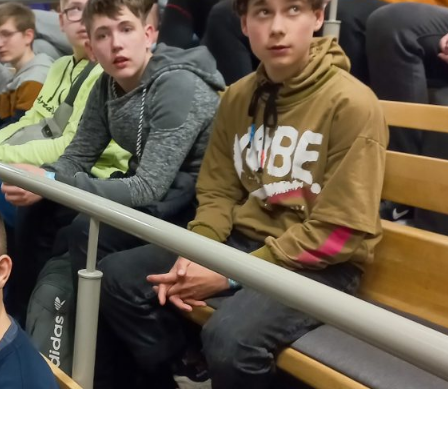
INŽINERINĖ