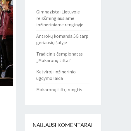
Gimnazistai Lietuvoje
reikšmingiausiame
inžineriniame renginyje
Antrokų komanda 5G tarp
geriausių šalyje
Tradicinis čempionatas
„Makaronų tiltai“
Ketviroji inžinerinio
ugdymo laida
Makaronų tiltų rungtis
NAUJAUSI KOMENTARAI