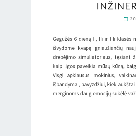
INŽINE
2
Gegužės 6 dieną Ii, IIi ir IIIi klas
išvydome kvapą gniaužiančių nau
drebėjimo simuliatoriaus, tęsiant
kaip ligos paveikia mūsų kūną, baigi
Visgi apklausus mokinius, vaikin
išbandymai, pavyzdžiui, kiek aukštai 
merginoms daug emocijų sukėlė važ