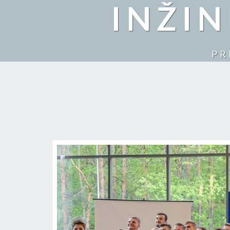
INŽI
PR