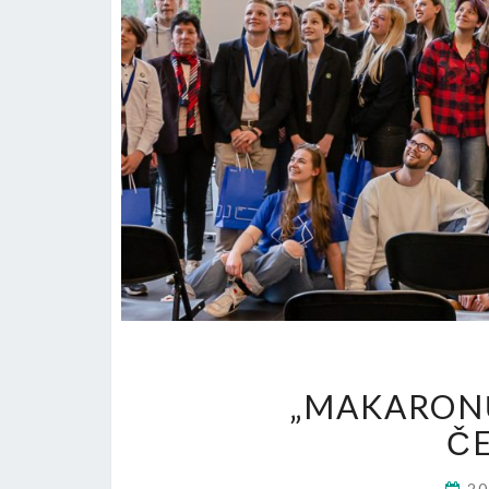
„MAKARONŲ 
Č
2