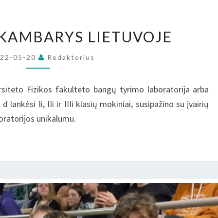
TYLIAUSIAS
 KAMBARYS LIETUVOJE
KAMBARYS
LIETUVOJE
022-05-20
Redaktorius
ersiteto Fizikos fakulteto bangų tyrimo laboratorija arba
nkėsi Ii, IIi ir IIIi klasių mokiniai, susipažino su įvairių
oratorijos unikalumu.