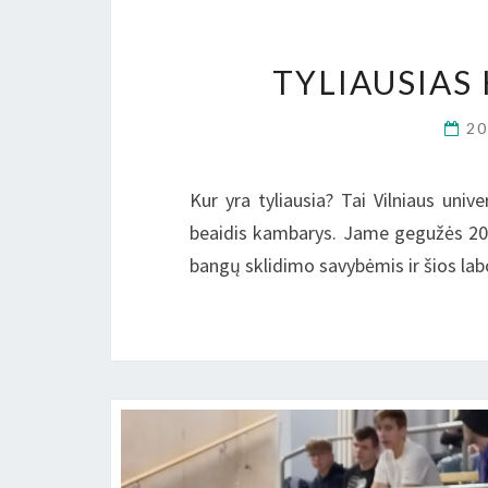
TYLIAUSIAS
2
Kur yra tyliausia? Tai Vilniaus univ
beaidis kambarys. Jame gegužės 20 d la
bangų sklidimo savybėmis ir šios lab