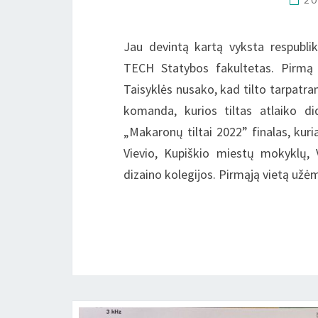
Jau devintą kartą vyksta respubliki
TECH Statybos fakultetas. Pirmą 
Taisyklės nusako, kad tilto tarpatrami
komanda, kurios tiltas atlaiko 
„Makaronų tiltai 2022” finalas, kur
Vievio, Kupiškio miestų mokyklų, 
dizaino kolegijos. Pirmąją vietą u