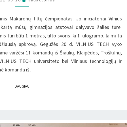
nis Makaronų tiltų čempionatas. Jo iniciatoriai Vilnius
kartą mūsų gimnazijos atstovai dalyvavo šalies ture.
s turi būti 1 metras, tilto svoris iki 1 kilogramo. laimi ta
didžiausią apkrovą. Gegužės 20 d. VILNIUS TECH vyko
iame varžėsi 11 komandų iš Šiaulių, Klaipėdos, Troškūnų,
VILNIUS TECH universiteto bei Vilniaus technologijų ir
žėmė komanda iš…
DAUGIAU
DAUGIAU