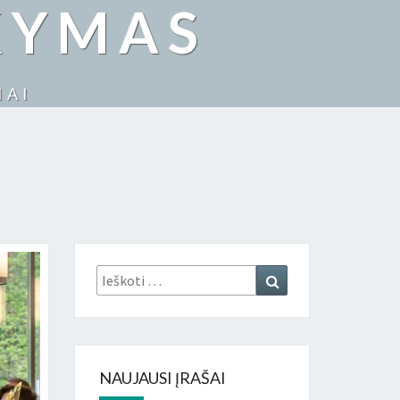
KYMAS
IAI
Ieškoti:
Ieškoti
NAUJAUSI ĮRAŠAI