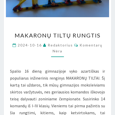
MAKARONŲ
MAKARONŲ TILTŲ RUNGTIS
TILTŲ
RUNGTIS
Komentarai
2024-10-16
Redaktorius
Komentarų
Nėra
Spalio 16 dieną gimnazijoje vyko azartiškas ir
populiarus inžinerinis renginys MAKARONŲ TILTAI. Šį
kartą tai uždaros, tik mūsų gimnazijos moksleiviams
skirtos varžytuvės, nes geriausios komandos iškovojo
teisę dalyvauti zoniniame čempionate. Susirinko 14
komandų iš I-IV klasių. Vieniems tai pirma pažintis su
šia rungtimi, kitiems, kaip ketvirtokams, tai