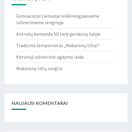
Gimnazistai Lietuvoje reikšmingiausiame
inžineriniame renginyje
Antrokų komanda 5G tarp geriausių šalyje
Tradicinis čempionatas „Makaronų tiltai“
Ketviroji inžinerinio ugdymo laida
Makaronų tiltų rungtis
NAUJAUSI KOMENTARAI