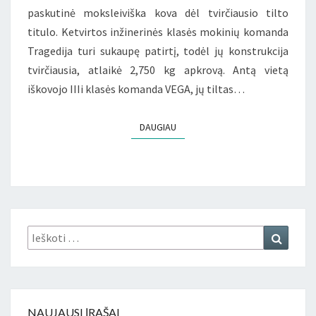
paskutinė moksleiviška kova dėl tvirčiausio tilto
titulo. Ketvirtos inžinerinės klasės mokinių komanda
Tragedija turi sukaupę patirtį, todėl jų konstrukcija
tvirčiausia, atlaikė 2,750 kg apkrovą. Antą vietą
iškovojo IIIi klasės komanda VEGA, jų tiltas…
DAUGIAU
DAUGIAU
Ieškoti:
Ieškoti
NAUJAUSI ĮRAŠAI