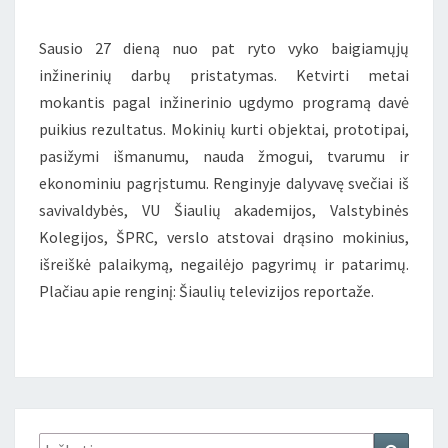
Sausio 27 dieną nuo pat ryto vyko baigiamųjų
inžinerinių darbų pristatymas. Ketvirti metai
mokantis pagal inžinerinio ugdymo programą davė
puikius rezultatus. Mokinių kurti objektai, prototipai,
pasižymi išmanumu, nauda žmogui, tvarumu ir
ekonominiu pagrįstumu. Renginyje dalyvavę svečiai iš
savivaldybės, VU Šiaulių akademijos, Valstybinės
Kolegijos, ŠPRC, verslo atstovai drąsino mokinius,
išreiškė palaikymą, negailėjo pagyrimų ir patarimų.
Plačiau apie renginį: Šiaulių televizijos reportaže.
Ieškoti:
Ieškoti