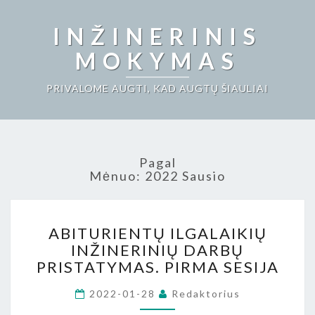
INŽINERINIS
MOKYMAS
PRIVALOME AUGTI, KAD AUGTŲ ŠIAULIAI
Pagal
Mėnuo:
2022 Sausio
ABITURIENTŲ
ABITURIENTŲ ILGALAIKIŲ
ILGALAIKIŲ
INŽINERINIŲ DARBŲ
INŽINERINIŲ
PRISTATYMAS. PIRMA SESIJA
DARBŲ
PRISTATYMAS.
2022-01-28
Redaktorius
PIRMA
SESIJA