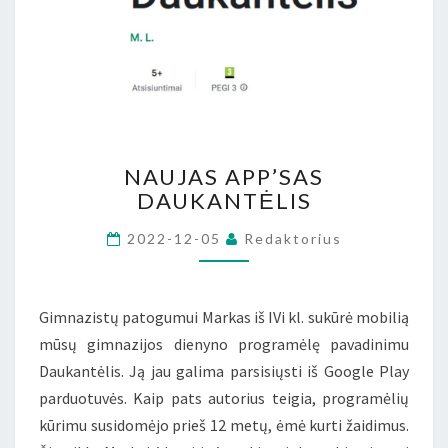
NAUJAS
NAUJAS APP’SAS
APP’SAS
DAUKANTĖLIS
DAUKANTĖLIS
2022-12-05
Redaktorius
Gimnazistų patogumui Markas iš IVi kl. sukūrė mobilią
mūsų gimnazijos dienyno programėlę pavadinimu
Daukantėlis. Ją jau galima parsisiųsti iš Google Play
parduotuvės. Kaip pats autorius teigia, programėlių
kūrimu susidomėjo prieš 12 metų, ėmė kurti žaidimus.