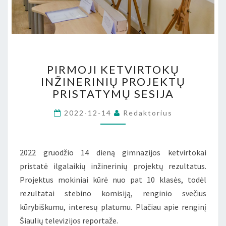
PIRMOJI
PIRMOJI KETVIRTOKŲ
KETVIRTOKŲ
INŽINERINIŲ PROJEKTŲ
INŽINERINIŲ
PRISTATYMŲ SESIJA
PROJEKTŲ
PRISTATYMŲ
2022-12-14
Redaktorius
SESIJA
2022 gruodžio 14 dieną gimnazijos ketvirtokai
pristatė ilgalaikių inžinerinių projektų rezultatus.
Projektus mokiniai kūrė nuo pat 10 klasės, todėl
rezultatai stebino komisiją, renginio svečius
kūrybiškumu, interesų platumu. Plačiau apie renginį
Šiaulių televizijos reportaže.