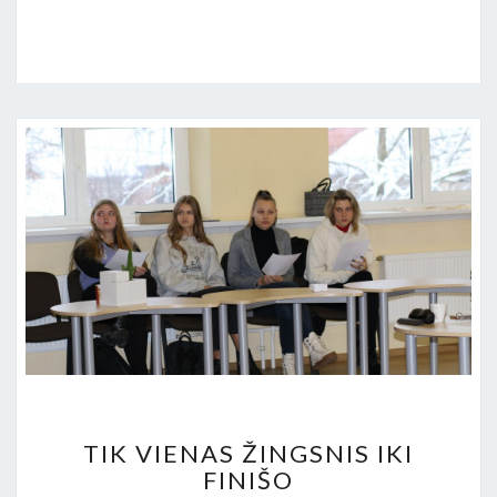
TIK
TIK VIENAS ŽINGSNIS IKI
VIENAS
FINIŠO
ŽINGSNIS