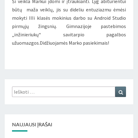
Ši veikla Markui įdomi ir įtraukianti. Lyg abiturientui
būtų maža veiklų, jis su dideliu entuziazmu ėmėsi
mokyti IIIi klasės mokinius darbo su Android Studio
pirmųjų žingsnių. Gimnazijoje pastebimos
„inžinieriukų“ savitarpio pagalbos
užuomazgos.Didžiuojamės Marko pasiekimais!
Ieškoti:
Ieškoti
NAUJAUSI ĮRAŠAI