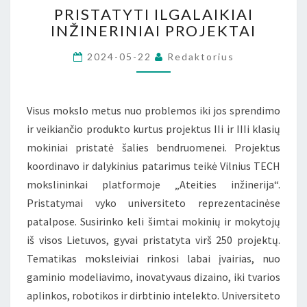
PRISTATYTI ILGALAIKIAI
ILGALAIKIAI
INŽINERINIAI PROJEKTAI
INŽINERINIAI
PROJEKTAI
2024-05-22
Redaktorius
Visus mokslo metus nuo problemos iki jos sprendimo
ir veikiančio produkto kurtus projektus IIi ir IIIi klasių
mokiniai pristatė šalies bendruomenei. Projektus
koordinavo ir dalykinius patarimus teikė Vilnius TECH
mokslininkai platformoje „Ateities inžinerija“.
Pristatymai vyko universiteto reprezentacinėse
patalpose. Susirinko keli šimtai mokinių ir mokytojų
iš visos Lietuvos, gyvai pristatyta virš 250 projektų.
Tematikas moksleiviai rinkosi labai įvairias, nuo
gaminio modeliavimo, inovatyvaus dizaino, iki tvarios
aplinkos, robotikos ir dirbtinio intelekto. Universiteto