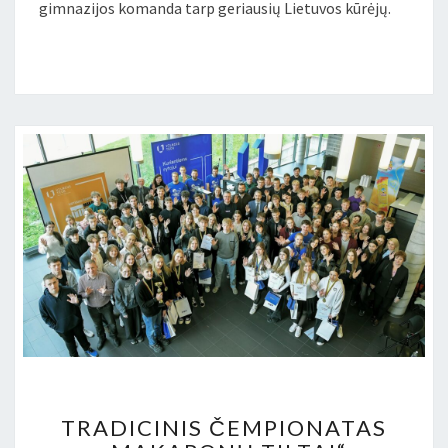
gimnazijos komanda tarp geriausių Lietuvos kūrėjų.
TRADICINIS
TRADICINIS ČEMPIONATAS
ČEMPIONATAS