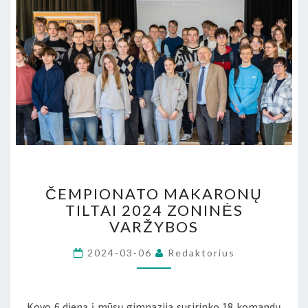
ČEMPIONATO
ČEMPIONATO MAKARONŲ
MAKARONŲ
TILTAI 2024 ZONINĖS
TILTAI
VARŽYBOS
2024
ZONINĖS
2024-03-06
Redaktorius
VARŽYBOS
Kovo 6 dieną į mūsų gimnaziją susirinko 18 komandų