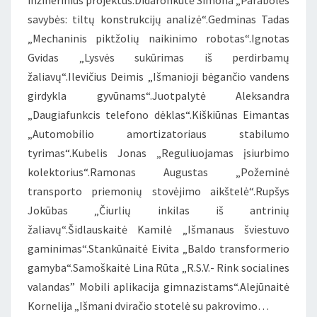
inžinerinius projektus.Didaronkutė Simona „Parabolės
savybės: tiltų konstrukcijų analizė“.Gedminas Tadas
„Mechaninis piktžolių naikinimo robotas“.Ignotas
Gvidas „Lysvės sukūrimas iš perdirbamų
žaliavų“.Ilevičius Deimis „Išmanioji bėgančio vandens
girdykla gyvūnams“.Juotpalytė Aleksandra
„Daugiafunkcis telefono dėklas“.Kiškiūnas Eimantas
„Automobilio amortizatoriaus stabilumo
tyrimas“.Kubelis Jonas „Reguliuojamas įsiurbimo
kolektorius“.Ramonas Augustas „Požeminė
transporto priemonių stovėjimo aikštelė“.Rupšys
Jokūbas „Čiurlių inkilas iš antrinių
žaliavų“.Šidlauskaitė Kamilė „Išmanaus šviestuvo
gaminimas“.Stankūnaitė Eivita „Baldo transformerio
gamyba“.Samoškaitė Lina Rūta „R.S.V.- Rink socialines
valandas” Mobili aplikacija gimnazistams“.Alejūnaitė
Kornelija „Išmani dviračio stotelė su pakrovimo…