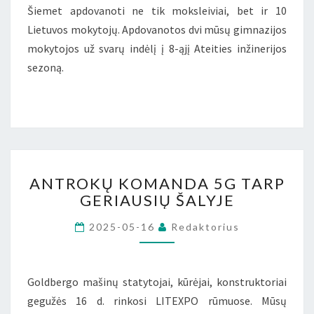
Šiemet apdovanoti ne tik moksleiviai, bet ir 10
Lietuvos mokytojų. Apdovanotos dvi mūsų gimnazijos
mokytojos už svarų indėlį į 8-ąjį Ateities inžinerijos
sezoną.
ANTROKŲ
ANTROKŲ KOMANDA 5G TARP
KOMANDA
GERIAUSIŲ ŠALYJE
5G
TARP
2025-05-16
Redaktorius
GERIAUSIŲ
ŠALYJE
Goldbergo mašinų statytojai, kūrėjai, konstruktoriai
gegužės 16 d. rinkosi LITEXPO rūmuose. Mūsų