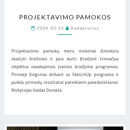
PROJEKTAVIMO
PROJEKTAVIMO PAMOKOS
PAMOKOS
2024-03-25
Redaktorius
Projektavimo pamokų metu mokiniai išmoksta
skaityti brėžinius ir juos kurti. Braižant trimačius
objektus naudojamos įvairios braižymo programos.
Pirmieji žingsniai dirbant su SketchUp programa ir
puikūs pirmokų rezultatai pateikiami paveikslėliuose.
Mokytojas Vaidas Doniela.