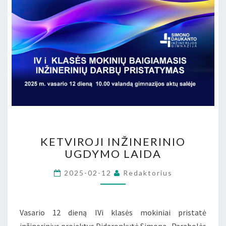
KETVIROJI
KETVIROJI INŽINERINIO
INŽINERINIO
UGDYMO LAIDA
UGDYMO
LAIDA
2025-02-12
Redaktorius
Vasario 12 dieną IVi klasės mokiniai pristatė