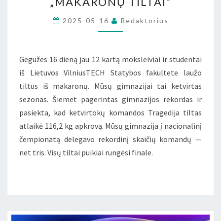
„MAKARONŲ TILTAI“
„MAKARONŲ
TILTAI“
2025-05-16
Redaktorius
Gegužes 16 dieną jau 12 kartą moksleiviai ir studentai
iš Lietuvos VilniusTECH Statybos fakultete laužo
tiltus iš makaronų. Mūsų gimnazijai tai ketvirtas
sezonas. Šiemet pagerintas gimnazijos rekordas ir
pasiekta, kad ketvirtokų komandos Tragedija tiltas
atlaikė 116,2 kg apkrovą. Mūsų gimnazija į nacionalinį
čempionatą delegavo rekordinį skaičių komandų —
net tris. Visų tiltai puikiai rungėsi finale.