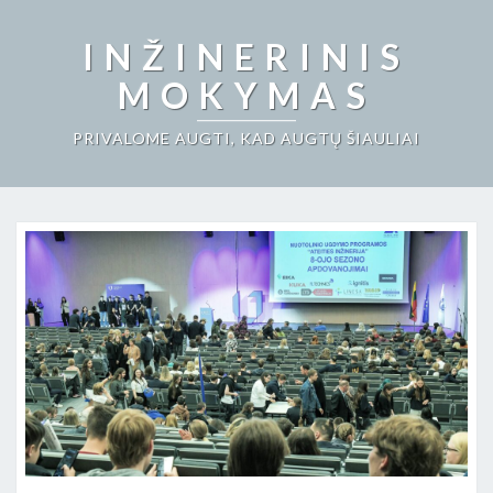
INŽINERINIS
MOKYMAS
PRIVALOME AUGTI, KAD AUGTŲ ŠIAULIAI