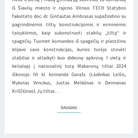
iš Šiaulių miesto ir rajono. Vilnius TECH Statybos
fakulteto doc. dr. Gintautas Ambrasas supažindino su
pagrindinėmis tiltų konstrukcijomis ir esminėmis
taisyklėmis, kaip sukonstruoti stabilų „tiltą“ ir
spagečių. Tuomet komandos iš spagečių ir plastilino
klijavo savo konstrukcijas, kurios turėjo stovėti
stabiliai ir atlaikyti kuo didesnę apkrovą. I vietą ir
kelialapį į nacionalinį turą Makaronų tiltai 2024
iškovojo IVi kl komanda Garažs (Liudvikas Leišis,
Mykolas Venckus, Justas Melkūnas ir Deimanas
Kriščiūnas). Jų tiltas…
DAUGIAU
DAUGIAU