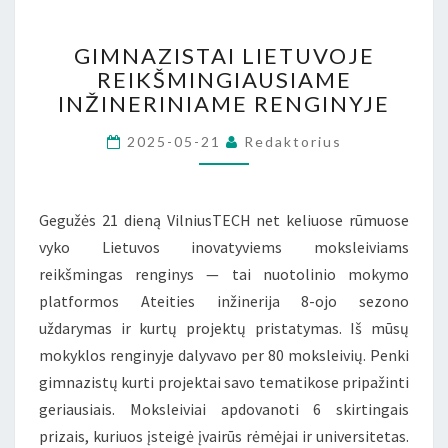
GIMNAZISTAI
GIMNAZISTAI LIETUVOJE
LIETUVOJE
REIKŠMINGIAUSIAME
REIKŠMINGIAUSIAME
INŽINERINIAME RENGINYJE
INŽINERINIAME
RENGINYJE
2025-05-21
Redaktorius
Gegužės 21 dieną VilniusTECH net keliuose rūmuose
vyko Lietuvos inovatyviems moksleiviams
reikšmingas renginys — tai nuotolinio mokymo
platformos Ateities inžinerija 8-ojo sezono
uždarymas ir kurtų projektų pristatymas. Iš mūsų
mokyklos renginyje dalyvavo per 80 moksleivių. Penki
gimnazistų kurti projektai savo tematikose pripažinti
geriausiais. Moksleiviai apdovanoti 6 skirtingais
prizais, kuriuos įsteigė įvairūs rėmėjai ir universitetas.