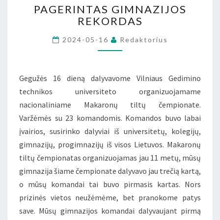
PAGERINTAS GIMNAZIJOS
GIMNAZIJOS
REKORDAS
REKORDAS
2024-05-16
Redaktorius
Gegužės 16 dieną dalyvavome Vilniaus Gedimino
technikos universiteto organizuojamame
nacionaliniame Makaronų tiltų čempionate.
Varžėmės su 23 komandomis. Komandos buvo labai
įvairios, susirinko dalyviai iš universitetų, kolegijų,
gimnazijų, progimnazijų iš visos Lietuvos. Makaronų
tiltų čempionatas organizuojamas jau 11 metų, mūsų
gimnazija šiame čempionate dalyvavo jau trečią kartą,
o mūsų komandai tai buvo pirmasis kartas. Nors
prizinės vietos neužėmėme, bet pranokome patys
save. Mūsų gimnazijos komandai dalyvaujant pirmą