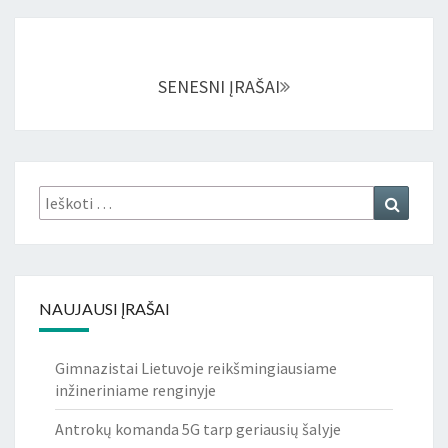
Įrašų
navigacija
SENESNI ĮRAŠAI
Ieškoti:
Ieškoti
NAUJAUSI ĮRAŠAI
Gimnazistai Lietuvoje reikšmingiausiame
inžineriniame renginyje
Antrokų komanda 5G tarp geriausių šalyje