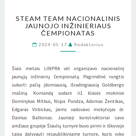
STEAM
STEAM TEAM NACIONALINIS
TEAM
JAUNOJO INŽINIERIAUS
NACIONALINIS
ČEMPIONATAS
JAUNOJO
INŽINIERIAUS
2024-05-17
Redaktorius
ČEMPIONATAS
Šiais metais LINPRA vėl organizavo nacionalinį
jaunųjų inžinierių čempionatą. Pagrindinė rungtis
sukurti pačią įdomiausią, išradingiausią Goldbergo
mašiną. Komandą sudarė Ii1 klasės mokiniai
Dominykas Mitkus, Nojus Pundza, Adomas Žentikas,
Edgaras Virbickas, jiems vadovavo mokytojas dr.
Dainius Balbonas. Jaunieji konstruktoriai savo
amžiaus grupėje Šiaulių turnyre buvo pirmi ir iškovojo
taisę dalyvauti respublikiniame turnyre, kuris vyko