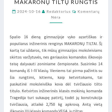
MAKARONŲ TILTŲ RUNGTIS
TILTŲ
RUNGTIS
Komentarai
2024-10-16
Redaktorius
Komentarų
Nėra
Spalio 16 dieną gimnazijoje vyko azartiškas ir
populiarus inžinerinis renginys MAKARONŲ TILTAI. Šį
kartą tai uždaros, tik mūsų gimnazijos moksleiviams
skirtos varžytuvės, nes geriausios komandos iškovojo
teisę dalyvauti zoniniame čempionate. Susirinko 14
komandų iš I-IV klasių. Vieniems tai pirma pažintis su
šia rungtimi, kitiems, kaip ketvirtokams, tai
paskutinė moksleiviška kova dėl tvirčiausio tilto
titulo. Ketvirtos inžinerinės klasės mokinių komanda
Tragedija turi sukaupę patirtį, todėl jų konstrukcija
tvirčiausia, atlaikė 2,750 kg apkrovą. Antą vietą
iškovojo IIIi klasės komanda VEGA, jų tiltas…