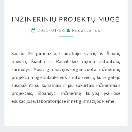
INŽINERINIŲ
INŽINERINIŲ PROJEKTŲ MUGĖ
PROJEKTŲ
MUGĖ
2023-01-26
Redaktorius
Sausio 26 gimnazijoje nuvilnijo svečių iš Šiaulių
miesto, Šiaulių ir Radviliškio rajonų aštuntokų
šurmulys. Mūsų gimnazijos organizuota inžinerinių
projektų mugė sulaukė virš šimto svečių, kurie galėjo
susipažinti su kuriamais ir jau sukurtais inžineriniais
projektais, išbandyti inžinerinę kūrybą įvairiose
edukacijose, laboratorijose ir net gimnazijos kieme.