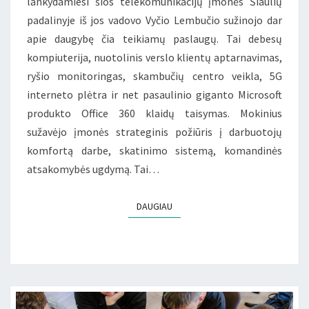
lankydamiesi šios telekomunikacijų įmonės Šiaulių
padalinyje iš jos vadovo Vyčio Lembučio sužinojo dar
apie daugybę čia teikiamų paslaugų. Tai debesų
kompiuterija, nuotolinis verslo klientų aptarnavimas,
ryšio monitoringas, skambučių centro veikla, 5G
interneto plėtra ir net pasaulinio giganto Microsoft
produkto Office 360 klaidų taisymas. Mokinius
sužavėjo įmonės strateginis požiūris į darbuotojų
komfortą darbe, skatinimo sistemą, komandinės
atsakomybės ugdymą. Tai…
DAUGIAU
DAUGIAU