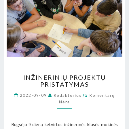
INŽINERINIŲ
INŽINERINIŲ PROJEKTŲ
PROJEKTŲ
PRISTATYMAS
PRISTATYMAS
Komentarai
2022-09-09
Redaktorius
Komentarų
Nėra
Rugsėjo 9 dieną ketvirtos inžinerinės klasės mokinės