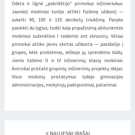
Odeta ir Ugnė „pakrikštijo“ pirmokus inžinieriukus.
Jaunieji mokiniai turėjo atlikti fizikinę užduotį —
sukelti 90, 100 ir 110 decibelų triukšmą. Pavyko
pasiekti du lygius, todėl kaip pripažinimą abiturientės
mokinius suženklino I raidėmis ant skruostų. Vėliau
pirmokai atliko jiems skirtas užduotis — pasidalijo į
grupes, kėlė problemas, ieškojo jų sprendimo būdų.
Jiems talkino II ir IV inžinerinių klasių mokiniai.
Antrokai pristatė grupinių inžinerinių projektų idėjas.
Visus mokinių pristatymus lydėjo gimnazijos
administracijos, mokytojų padrąsinimai, patarimai.
Įrašų
navigacija
NAUJESNI ĮRAŠAI