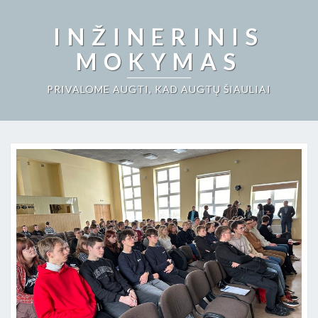
INŽINERINIS
MOKYMAS
PRIVALOME AUGTI, KAD AUGTŲ ŠIAULIAI