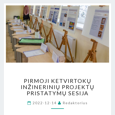
PIRMOJI
PIRMOJI KETVIRTOKŲ
KETVIRTOKŲ
INŽINERINIŲ PROJEKTŲ
INŽINERINIŲ
PRISTATYMŲ SESIJA
PROJEKTŲ
PRISTATYMŲ
2022-12-14
Redaktorius
SESIJA