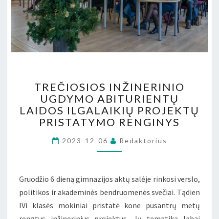
TREČIOSIOS
TREČIOSIOS INŽINERINIO
INŽINERINIO
UGDYMO ABITURIENTŲ
UGDYMO
LAIDOS ILGALAIKIŲ PROJEKTŲ
ABITURIENTŲ
LAIDOS
PRISTATYMO RENGINYS
ILGALAIKIŲ
PROJEKTŲ
2023-12-06
Redaktorius
PRISTATYMO
RENGINYS
Gruodžio 6 dieną gimnazijos aktų salėje rinkosi verslo,
politikos ir akademinės bendruomenės svečiai. Tądien
IVi klasės mokiniai pristatė kone pusantrų metų
rengtus inžinerinius projektus. Jų tematika labai