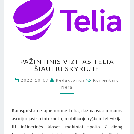
PAŽINTINIS
PAŽINTINIS VIZITAS TELIA
VIZITAS
ŠIAULIŲ SKYRIUJE
TELIA
ŠIAULIŲ
Komentarai
2022-10-07
Redaktorius
Komentarų
SKYRIUJE
Nėra
Kai išgirstame apie įmonę Telia, dažniausiai ji mums
asocijuojasi su internetu, mobiliuoju ryšiu ir televizija.
III inžinerinės klasės mokiniai spalio 7 dieną