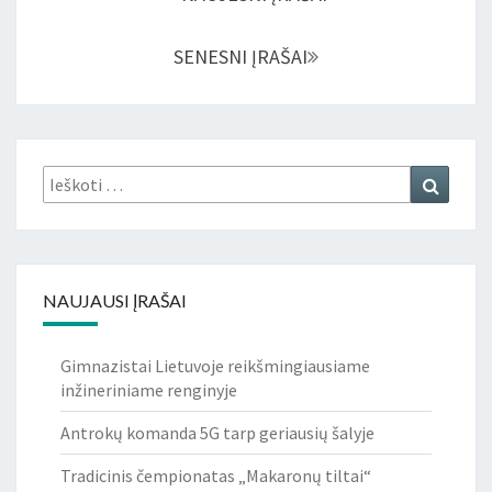
SENESNI ĮRAŠAI
Ieškoti:
Ieškoti
NAUJAUSI ĮRAŠAI
Gimnazistai Lietuvoje reikšmingiausiame
inžineriniame renginyje
Antrokų komanda 5G tarp geriausių šalyje
Tradicinis čempionatas „Makaronų tiltai“