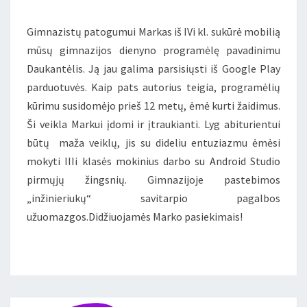
Gimnazistų patogumui Markas iš IVi kl. sukūrė mobilią
mūsų gimnazijos dienyno programėlę pavadinimu
Daukantėlis. Ją jau galima parsisiųsti iš Google Play
parduotuvės. Kaip pats autorius teigia, programėlių
kūrimu susidomėjo prieš 12 metų, ėmė kurti žaidimus.
Ši veikla Markui įdomi ir įtraukianti. Lyg abiturientui
būtų maža veiklų, jis su dideliu entuziazmu ėmėsi
mokyti IIIi klasės mokinius darbo su Android Studio
pirmųjų žingsnių. Gimnazijoje pastebimos
„inžinieriukų“ savitarpio pagalbos
užuomazgos.Didžiuojamės Marko pasiekimais!