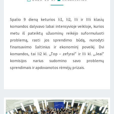
Spalio 9 dieną keturios Ii1, Ii2, IIi ir IIIi klasių
komandos dalyvavo labai intensyvioje veikloje, kurios
metu iš pateiktų užuominų reikėjo suformuluoti
problemą, rasti jos sprendimo būdą, nurodyti
finansavimo šaltinius ir ekonominį poveikį. Dvi
komandos, tai Ii2 kl. ,,Top – zefyrai” ir IIi kl. ,,Jeai”
komisijos narius sudomino savo problemų
sprendimais ir apdovanotos rėmėjų prizais.