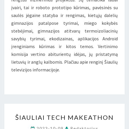
įvairi, tai ir roboto prototipo kūrimas, pavėsinės su
saulės jėgaine statyba ir rengimas, kietųjų dalelių
gimnazijos patalpose tyrimai, miego kokybės
stebėjimai, gimnazijos atitvarų termoizoliacinių
savybių tyrimai, ekodizainas, aplikacijos Android
įrenginiams kūrimas ir kitos temos. Vertinimo
komisija vertino abiturientų idėjas, jų pristatymą
lietuvių ir anglų kalbomis. Plačiau apie renginį Šiaulių
televizijos informacijoje.
ŠIAULIAI
ŠIAULIAI TECH MAKEATHON
TECH
MAKEATHON
2023-10-09
Redaktorius