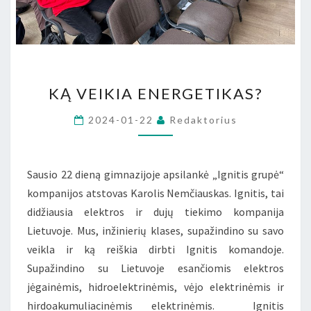
KĄ
KĄ VEIKIA ENERGETIKAS?
VEIKIA
ENERGETIKAS?
2024-01-22
Redaktorius
Sausio 22 dieną gimnazijoje apsilankė „Ignitis grupė“
kompanijos atstovas Karolis Nemčiauskas. Ignitis, tai
didžiausia elektros ir dujų tiekimo kompanija
Lietuvoje. Mus, inžinierių klases, supažindino su savo
veikla ir ką reiškia dirbti Ignitis komandoje.
Supažindino su Lietuvoje esančiomis elektros
jėgainėmis, hidroelektrinėmis, vėjo elektrinėmis ir
hirdoakumuliacinėmis elektrinėmis. Ignitis