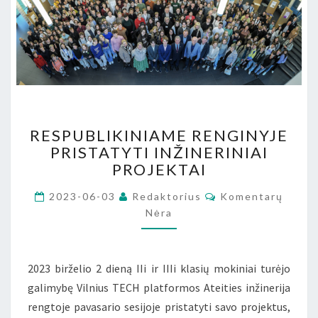
RESPUBLIKINIAME
RESPUBLIKINIAME RENGINYJE
RENGINYJE
PRISTATYTI INŽINERINIAI
PRISTATYTI
PROJEKTAI
INŽINERINIAI
PROJEKTAI
Komentarai
2023-06-03
Redaktorius
Komentarų
Nėra
2023 birželio 2 dieną IIi ir IIIi klasių mokiniai turėjo
galimybę Vilnius TECH platformos Ateities inžinerija
rengtoje pavasario sesijoje pristatyti savo projektus,