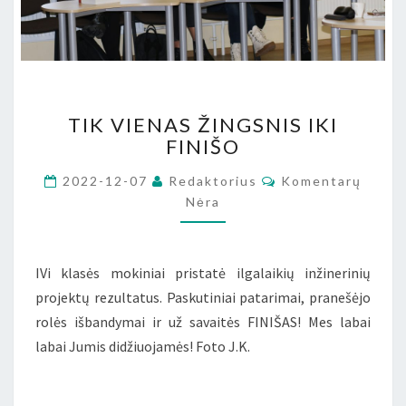
TIK
TIK VIENAS ŽINGSNIS IKI
VIENAS
FINIŠO
ŽINGSNIS
IKI
Komentarai
2022-12-07
Redaktorius
Komentarų
FINIŠO
Nėra
IVi klasės mokiniai pristatė ilgalaikių inžinerinių
projektų rezultatus. Paskutiniai patarimai, pranešėjo
rolės išbandymai ir už savaitės FINIŠAS! Mes labai
labai Jumis didžiuojamės! Foto J.K.