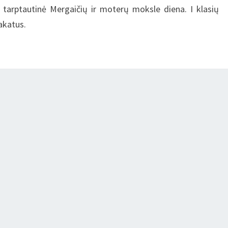
 tarptautinė Mergaičių ir moterų moksle diena. I klasių
lakatus.