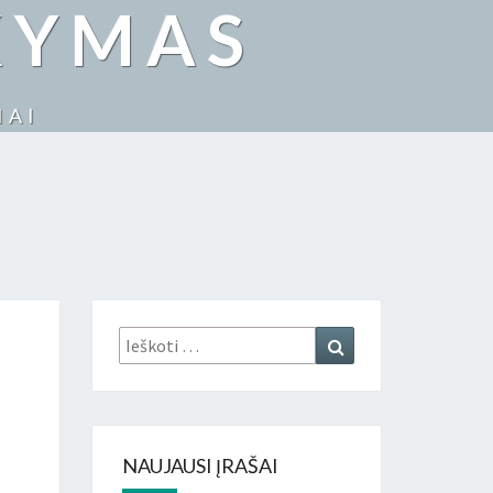
KYMAS
IAI
Ieškoti:
Ieškoti
NAUJAUSI ĮRAŠAI