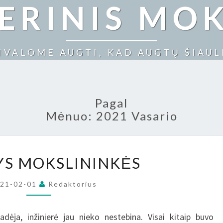
NERINIS MO
IVALOME AUGTI, KAD AUGTŲ ŠIAUL
Pagal
Mėnuo:
2021 Vasario
MOTERYS
S MOKSLININKĖS
MOKSLININKĖS
021-02-01
Redaktorius
adėja, inžinierė jau nieko nestebina. Visai kitaip buvo