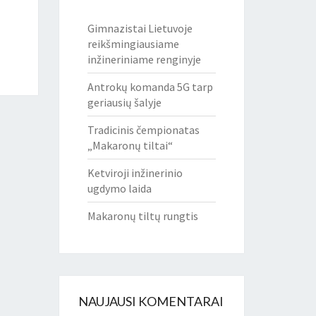
Gimnazistai Lietuvoje
reikšmingiausiame
inžineriniame renginyje
Antrokų komanda 5G tarp
geriausių šalyje
Tradicinis čempionatas
„Makaronų tiltai“
Ketviroji inžinerinio
ugdymo laida
Makaronų tiltų rungtis
NAUJAUSI KOMENTARAI