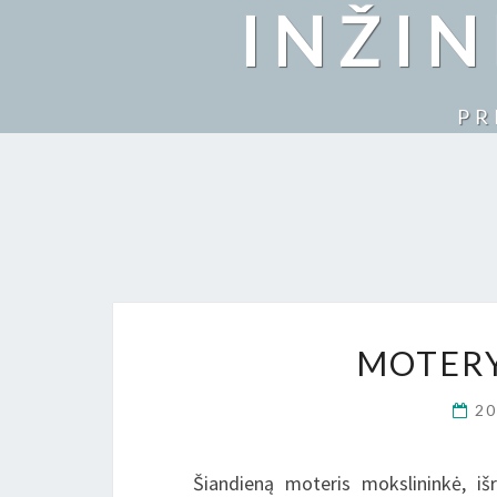
INŽI
PR
MOTERY
2
Šiandieną moteris mokslininkė, išr