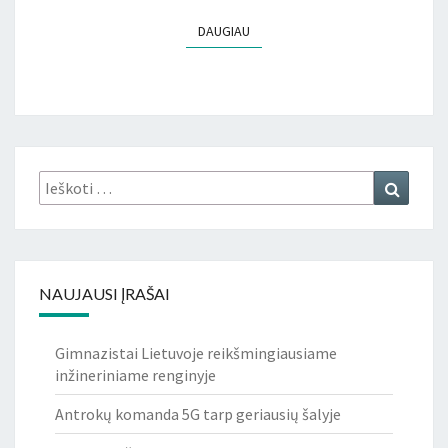
DAUGIAU
DAUGIAU
Ieškoti:
Ieškoti
NAUJAUSI ĮRAŠAI
Gimnazistai Lietuvoje reikšmingiausiame
inžineriniame renginyje
Antrokų komanda 5G tarp geriausių šalyje