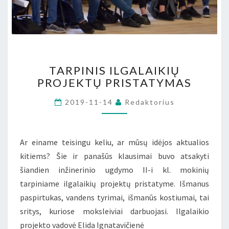
TARPINIS
TARPINIS ILGALAIKIŲ
ILGALAIKIŲ
PROJEKTŲ PRISTATYMAS
PROJEKTŲ
PRISTATYMAS
2019-11-14
Redaktorius
Ar einame teisingu keliu, ar mūsų idėjos aktualios
kitiems? Šie ir panašūs klausimai buvo atsakyti
šiandien inžinerinio ugdymo II-i kl. mokinių
tarpiniame ilgalaikių projektų pristatyme. Išmanus
paspirtukas, vandens tyrimai, išmanūs kostiumai, tai
sritys, kuriose moksleiviai darbuojasi. Ilgalaikio
projekto vadovė Elida Ignatavičienė