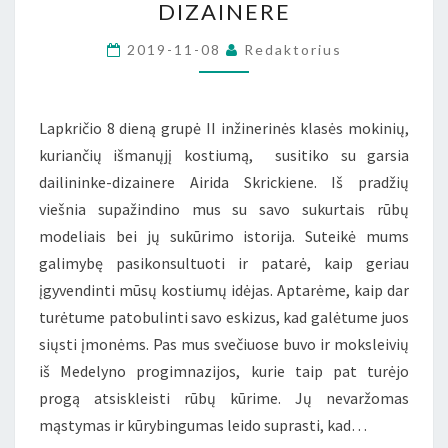
DIZAINERE
SU
DAILININKE-
2019-11-08
Redaktorius
DIZAINERE
Lapkričio 8 dieną grupė II inžinerinės klasės mokinių,
kuriančių išmanųjį kostiumą, susitiko su garsia
dailininke-dizainere Airida Skrickiene. Iš pradžių
viešnia supažindino mus su savo sukurtais rūbų
modeliais bei jų sukūrimo istorija. Suteikė mums
galimybę pasikonsultuoti ir patarė, kaip geriau
įgyvendinti mūsų kostiumų idėjas. Aptarėme, kaip dar
turėtume patobulinti savo eskizus, kad galėtume juos
siųsti įmonėms. Pas mus svečiuose buvo ir moksleivių
iš Medelyno progimnazijos, kurie taip pat turėjo
progą atsiskleisti rūbų kūrime. Jų nevaržomas
mąstymas ir kūrybingumas leido suprasti, kad…