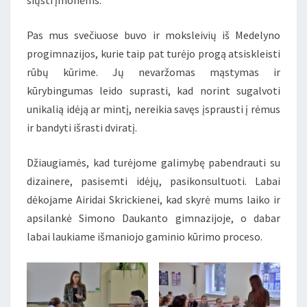
siųsti įmonėms.
Pas mus svečiuose buvo ir moksleivių iš Medelyno
progimnazijos, kurie taip pat turėjo progą atsiskleisti
rūbų kūrime. Jų nevaržomas mąstymas ir
kūrybingumas leido suprasti, kad norint sugalvoti
unikalią idėją ar mintį, nereikia savęs įsprausti į rėmus
ir bandyti išrasti dviratį.
Džiaugiamės, kad turėjome galimybę pabendrauti su
dizainere, pasisemti idėjų, pasikonsultuoti. Labai
dėkojame Airidai Skrickienei, kad skyrė mums laiko ir
apsilankė Simono Daukanto gimnazijoje, o dabar
labai laukiame išmaniojo gaminio kūrimo proceso.