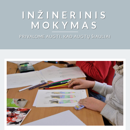
INŽINERINIS
MOKYMAS
PRIVALOME AUGTI, KAD AUGTŲ ŠIAULIAI