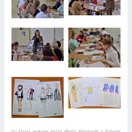
II-i klasės mokinės Helga Marija Petrovaitė ir Roberta