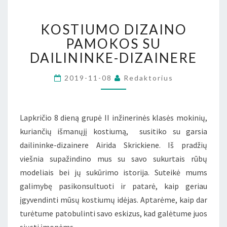
KOSTIUMO
KOSTIUMO DIZAINO
DIZAINO
PAMOKOS
PAMOKOS SU
SU
DAILININKE-DIZAINERE
DAILININKE-
DIZAINERE
2019-11-08
Redaktorius
Lapkričio 8 dieną grupė II inžinerinės klasės mokinių,
kuriančių išmanųjį kostiumą, susitiko su garsia
dailininke-dizainere Airida Skrickiene. Iš pradžių
viešnia supažindino mus su savo sukurtais rūbų
modeliais bei jų sukūrimo istorija. Suteikė mums
galimybę pasikonsultuoti ir patarė, kaip geriau
įgyvendinti mūsų kostiumų idėjas. Aptarėme, kaip dar
turėtume patobulinti savo eskizus, kad galėtume juos