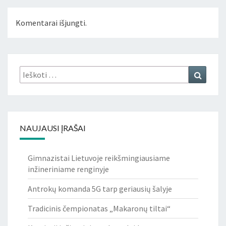
Komentarai išjungti.
Ieškoti:
Ieškoti
NAUJAUSI ĮRAŠAI
Gimnazistai Lietuvoje reikšmingiausiame
inžineriniame renginyje
Antrokų komanda 5G tarp geriausių šalyje
Tradicinis čempionatas „Makaronų tiltai“