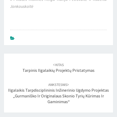
Jankauskaitė
Įrašo
naršymas
KITAS
Tarpinis Ilgalaikių Projektų Pristatymas
ANKSTESNIS
Ilgalaikis Tarpdisciplininis Inžinerinio Ugdymo Projektas
„Gurmaniško Ir Originalaus Skonio Tyrių Kūrimas Ir
Gaminimas“