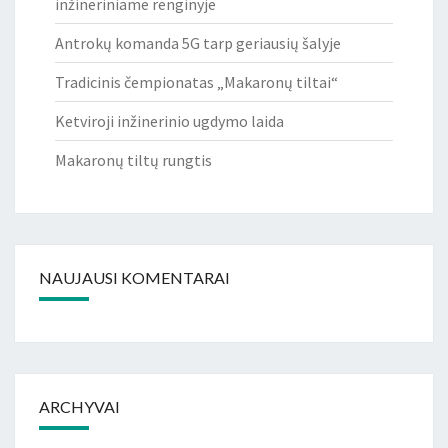
inžineriniame renginyje
Antrokų komanda 5G tarp geriausių šalyje
Tradicinis čempionatas „Makaronų tiltai“
Ketviroji inžinerinio ugdymo laida
Makaronų tiltų rungtis
NAUJAUSI KOMENTARAI
ARCHYVAI