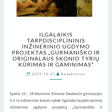
ILGALAIKIS
ILGALAIKIS
TARPDISCIPLININIS
TARPDISCIPLININIS
INŽINERINIO
INŽINERINIO UGDYMO
UGDYMO
PROJEKTAS
PROJEKTAS „GURMANIŠKO IR
„GURMANIŠKO
ORIGINALAUS SKONIO TYRIŲ
IR
KŪRIMAS IR GAMINIMAS“
ORIGINALAUS
SKONIO
2019-10-25
Redaktorius
TYRIŲ
KŪRIMAS
IR
Spalio 23 – 24 dienomis Simono Daukanto gimnazijos
GAMINIMAS“
Ii ir Ia inžinerinės klasės vykdė ilgalaikį tarpdisciplininį
inžinerinio ugdymo projektą „Gurmaniško ir