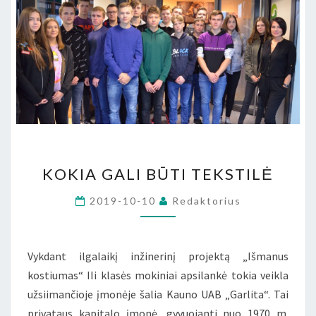
KOKIA
KOKIA GALI BŪTI TEKSTILĖ
GALI
BŪTI
2019-10-10
Redaktorius
TEKSTILĖ
Vykdant ilgalaikį inžinerinį projektą „Išmanus
kostiumas“ IIi klasės mokiniai apsilankė tokia veikla
užsiimančioje įmonėje šalia Kauno UAB „Garlita“. Tai
privataus kapitalo įmonė, gyvuojanti nuo 1970 m.