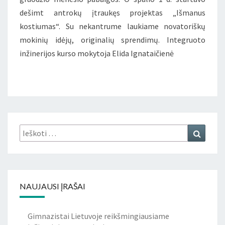
dešimt antrokų įtraukęs projektas „Išmanus
kostiumas“. Su nekantrume laukiame novatoriškų
mokinių idėjų, originalių sprendimų. Integruoto
inžinerijos kurso mokytoja Elida Ignataičienė
Ieškoti:
Ieškoti
NAUJAUSI ĮRAŠAI
Gimnazistai Lietuvoje reikšmingiausiame