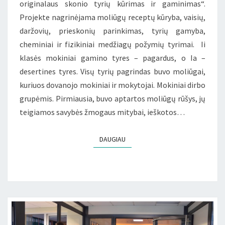
originalaus skonio tyrių kūrimas ir gaminimas“.
Projekte nagrinėjama moliūgų receptų kūryba, vaisių,
daržovių, prieskonių parinkimas, tyrių gamyba,
cheminiai ir fizikiniai medžiagų požymių tyrimai. Ii
klasės mokiniai gamino tyres – pagardus, o Ia –
desertines tyres. Visų tyrių pagrindas buvo moliūgai,
kuriuos dovanojo mokiniai ir mokytojai. Mokiniai dirbo
grupėmis. Pirmiausia, buvo aptartos moliūgų rūšys, jų
teigiamos savybės žmogaus mitybai, ieškotos…
DAUGIAU
DAUGIAU