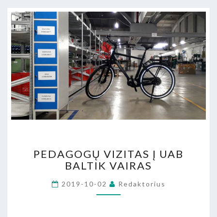
PEDAGOGŲ
PEDAGOGŲ VIZITAS Į UAB
VIZITAS
BALTIK VAIRAS
Į
UAB
2019-10-02
Redaktorius
BALTIK
VAIRAS