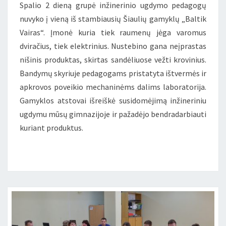
Spalio 2 dieną grupė inžinerinio ugdymo pedagogų
nuvyko į vieną iš stambiausių Šiaulių gamyklų „Baltik
Vairas“. Įmonė kuria tiek raumenų jėga varomus
dviračius, tiek elektrinius. Nustebino gana neįprastas
nišinis produktas, skirtas sandėliuose vežti krovinius.
Bandymų skyriuje pedagogams pristatyta ištvermės ir
apkrovos poveikio mechaninėms dalims laboratorija.
Gamyklos atstovai išreiškė susidomėjimą inžineriniu
ugdymu mūsų gimnazijoje ir pažadėjo bendradarbiauti
kuriant produktus.