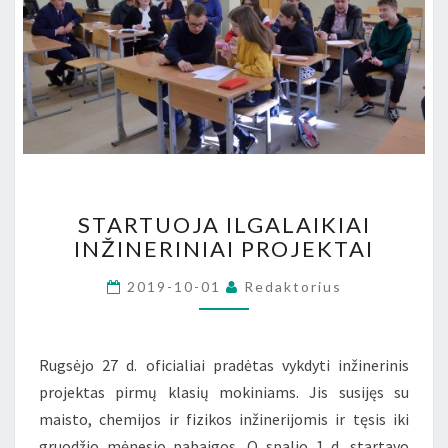
STARTUOJA
STARTUOJA ILGALAIKIAI
ILGALAIKIAI
INŽINERINIAI PROJEKTAI
INŽINERINIAI
PROJEKTAI
2019-10-01
Redaktorius
Rugsėjo 27 d. oficialiai pradėtas vykdyti inžinerinis
projektas pirmų klasių mokiniams. Jis susijęs su
maisto, chemijos ir fizikos inžinerijomis ir tęsis iki
gruodžio mėnesio pabaigos. O spalio 1 d. startavo