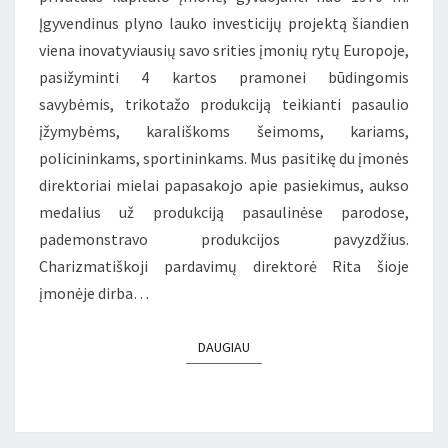
Įgyvendinus plyno lauko investicijų projektą šiandien
viena inovatyviausių savo srities įmonių rytų Europoje,
pasižyminti 4 kartos pramonei būdingomis
savybėmis, trikotažo produkciją teikianti pasaulio
įžymybėms, karališkoms šeimoms, kariams,
policininkams, sportininkams. Mus pasitikę du įmonės
direktoriai mielai papasakojo apie pasiekimus, aukso
medalius už produkciją pasaulinėse parodose,
pademonstravo produkcijos pavyzdžius.
Charizmatiškoji pardavimų direktorė Rita šioje
įmonėje dirba…
DAUGIAU
DAUGIAU