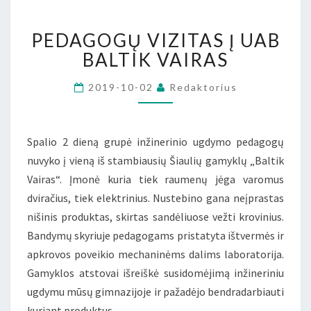
PEDAGOGŲ
PEDAGOGŲ VIZITAS Į UAB
VIZITAS
Į
BALTIK VAIRAS
UAB
BALTIK
2019-10-02
Redaktorius
VAIRAS
Spalio 2 dieną grupė inžinerinio ugdymo pedagogų
nuvyko į vieną iš stambiausių Šiaulių gamyklų „Baltik
Vairas“. Įmonė kuria tiek raumenų jėga varomus
dviračius, tiek elektrinius. Nustebino gana neįprastas
nišinis produktas, skirtas sandėliuose vežti krovinius.
Bandymų skyriuje pedagogams pristatyta ištvermės ir
apkrovos poveikio mechaninėms dalims laboratorija.
Gamyklos atstovai išreiškė susidomėjimą inžineriniu
ugdymu mūsų gimnazijoje ir pažadėjo bendradarbiauti
kuriant produktus.