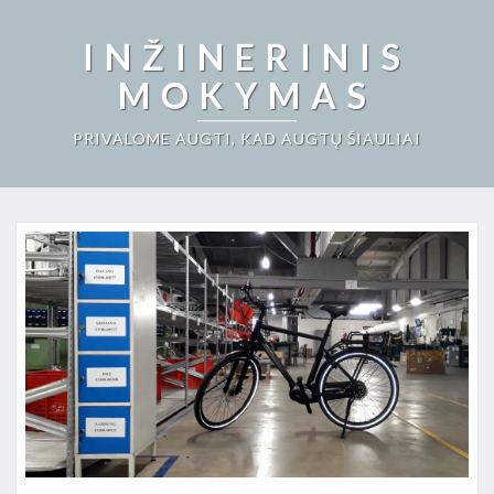
INŽINERINIS
MOKYMAS
PRIVALOME AUGTI, KAD AUGTŲ ŠIAULIAI