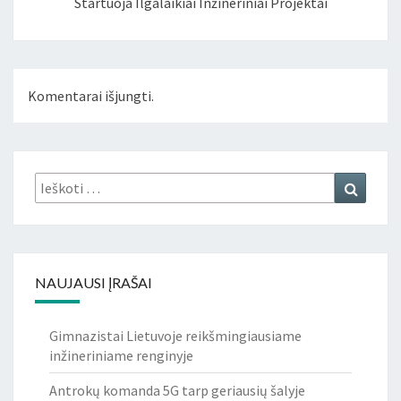
Startuoja Ilgalaikiai Inžineriniai Projektai
Komentarai išjungti.
Ieškoti:
Ieškoti
NAUJAUSI ĮRAŠAI
Gimnazistai Lietuvoje reikšmingiausiame
inžineriniame renginyje
Antrokų komanda 5G tarp geriausių šalyje