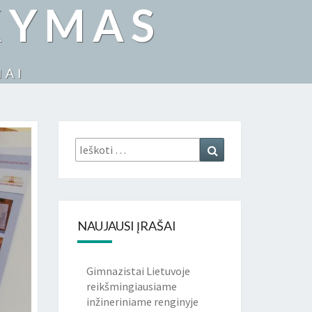
KYMAS
IAI
Ieškoti:
Ieškoti
NAUJAUSI ĮRAŠAI
Gimnazistai Lietuvoje
reikšmingiausiame
inžineriniame renginyje