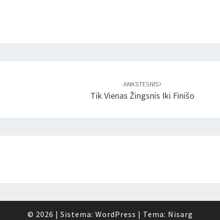
ANKSTESNIS
Tik Vienas Žingsnis Iki Finišo
© 2026
|
Sistema:
WordPress
|
Tema:
Nisarg