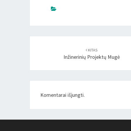
Įrašo
naršymas
KITAS
Inžinerinių Projektų Mugė
Komentarai išjungti.