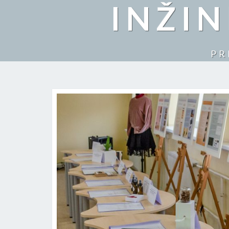
INŽI
PR