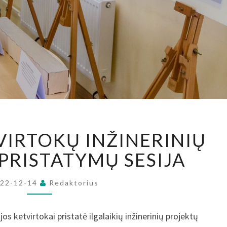
PIRMOJI
VIRTOKŲ INŽINERINIŲ
KETVIRTOKŲ
INŽINERINIŲ
PRISTATYMŲ SESIJA
PROJEKTŲ
PRISTATYMŲ
022-12-14
Redaktorius
SESIJA
s ketvirtokai pristatė ilgalaikių inžinerinių projektų