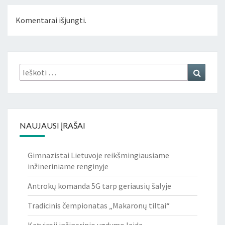
Komentarai išjungti.
Ieškoti:
Ieškoti
NAUJAUSI ĮRAŠAI
Gimnazistai Lietuvoje reikšmingiausiame
inžineriniame renginyje
Antrokų komanda 5G tarp geriausių šalyje
Tradicinis čempionatas „Makaronų tiltai“
Ketviroji inžinerinio ugdymo laida