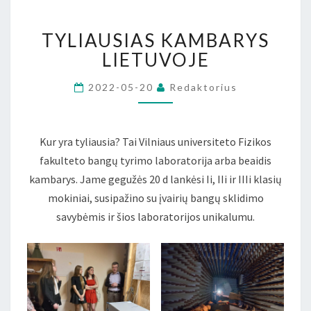
TYLIAUSIAS
TYLIAUSIAS KAMBARYS
KAMBARYS
LIETUVOJE
LIETUVOJE
2022-05-20
Redaktorius
Kur yra tyliausia? Tai Vilniaus universiteto Fizikos
fakulteto bangų tyrimo laboratorija arba beaidis
kambarys. Jame gegužės 20 d lankėsi Ii, IIi ir IIIi klasių
mokiniai, susipažino su įvairių bangų sklidimo
savybėmis ir šios laboratorijos unikalumu.