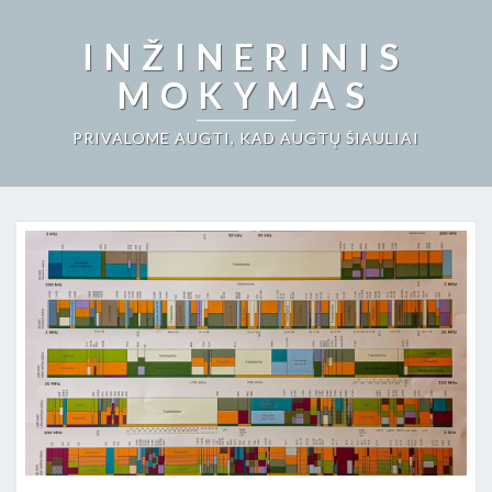
INŽINERINIS
MOKYMAS
PRIVALOME AUGTI, KAD AUGTŲ ŠIAULIAI