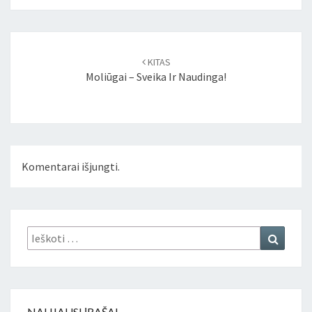
Įrašo
naršymas
KITAS
Moliūgai – Sveika Ir Naudinga!
Komentarai išjungti.
Ieškoti:
Ieškoti
NAUJAUSI ĮRAŠAI