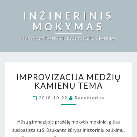
INŽINERINIS
MOKYMAS
PRIVALOME AUGTI, KAD AUGTŲ ŠIAULIAI
IMPROVIZACIJA
IMPROVIZACIJA MEDŽIŲ
MEDŽIŲ
KAMIENŲ
KAMIENŲ TEMA
TEMA
2018-10-22
Redaktorius
Mūsų gimnazijoje pradėję mokytis mokiniai giliau
susipažįsta su S. Daukanto kūryba ir istoriniu palikimu,