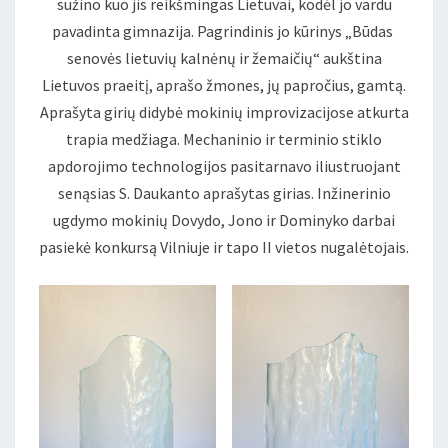
sužino kuo jis reikšmingas Lietuvai, kodėl jo vardu
pavadinta gimnazija. Pagrindinis jo kūrinys „Būdas
senovės lietuvių kalnėnų ir žemaičių“ aukština
Lietuvos praeitį, aprašo žmones, jų papročius, gamtą.
Aprašyta girių didybė mokinių improvizacijose atkurta
trapia medžiaga.
Mechaninio ir terminio stiklo
apdorojimo technologijos pasitarnavo iliustruojant
senąsias S. Daukanto aprašytas girias. Inžinerinio
ugdymo mokinių Dovydo, Jono ir Dominyko darbai
pasiekė konkursą Vilniuje ir tapo II vietos nugalėtojais.