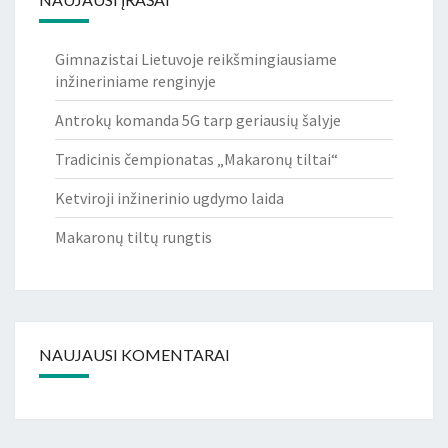
Gimnazistai Lietuvoje reikšmingiausiame
inžineriniame renginyje
Antrokų komanda 5G tarp geriausių šalyje
Tradicinis čempionatas „Makaronų tiltai“
Ketviroji inžinerinio ugdymo laida
Makaronų tiltų rungtis
NAUJAUSI KOMENTARAI