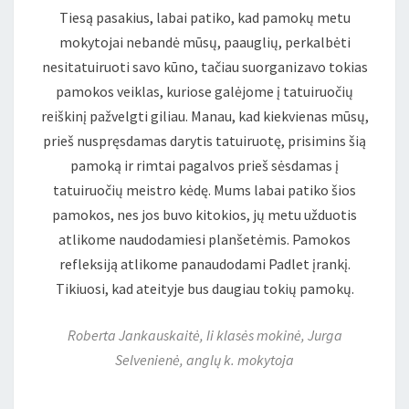
Tiesą pasakius, labai patiko, kad pamokų metu
mokytojai nebandė mūsų, paauglių, perkalbėti
nesitatuiruoti savo kūno, tačiau suorganizavo tokias
pamokos veiklas, kuriose galėjome į tatuiruočių
reiškinį pažvelgti giliau. Manau, kad kiekvienas mūsų,
prieš nuspręsdamas darytis tatuiruotę, prisimins šią
pamoką ir rimtai pagalvos prieš sėsdamas į
tatuiruočių meistro kėdę. Mums labai patiko šios
pamokos, nes jos buvo kitokios, jų metu užduotis
atlikome naudodamiesi planšetėmis. Pamokos
refleksiją atlikome panaudodami Padlet įrankį.
Tikiuosi, kad ateityje bus daugiau tokių pamokų.
Roberta Jankauskaitė, Ii klasės mokinė, Jurga
Selvenienė, anglų k. mokytoja