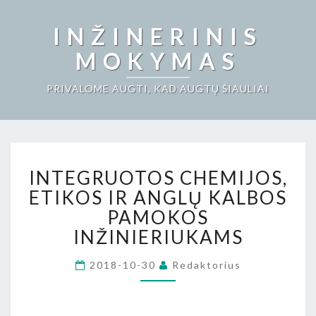
INŽINERINIS
MOKYMAS
PRIVALOME AUGTI, KAD AUGTŲ ŠIAULIAI
INTEGRUOTOS
INTEGRUOTOS CHEMIJOS,
CHEMIJOS,
ETIKOS
ETIKOS IR ANGLŲ KALBOS
IR
PAMOKOS
ANGLŲ
INŽINIERIUKAMS
KALBOS
PAMOKOS
2018-10-30
Redaktorius
INŽINIERIUKAMS