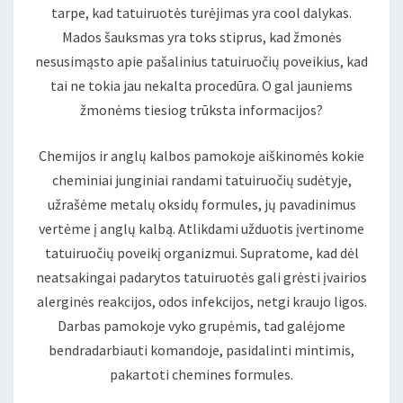
tarpe, kad tatuiruotės turėjimas yra cool dalykas.
Mados šauksmas yra toks stiprus, kad žmonės
nesusimąsto apie pašalinius tatuiruočių poveikius, kad
tai ne tokia jau nekalta procedūra. O gal jauniems
žmonėms tiesiog trūksta informacijos?
Chemijos ir anglų kalbos pamokoje aiškinomės kokie
cheminiai junginiai randami tatuiruočių sudėtyje,
užrašėme metalų oksidų formules, jų pavadinimus
vertėme į anglų kalbą. Atlikdami užduotis įvertinome
tatuiruočių poveikį organizmui. Supratome, kad dėl
neatsakingai padarytos tatuiruotės gali grėsti įvairios
alerginės reakcijos, odos infekcijos, netgi kraujo ligos.
Darbas pamokoje vyko grupėmis, tad galėjome
bendradarbiauti komandoje, pasidalinti mintimis,
pakartoti chemines formules.