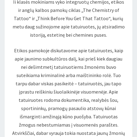
Ii klasės mokiniams vyko integruotų chemijos, etikos
ir anglų kalbos pamokų ciklas „The Chemistry of
Tattoo“ ir „Think Before You Get That Tattoo“, kurių
metu daug sužinojome apie tatuiruotes, jų atsiradimo
istoriją, estetinę bei chemines puses.
Etikos pamokoje diskutavome apie tatuiruotes, kaip
apie jaunimo subkultūros dalį, kai prieš kiek daugiau
nei dešimtmetį tatuiruotiems žmonėms buvo
suteikiama kriminalinė arba maištininko rolė. Tuo
tarpu dabar viskas pasikeitė – tatuiruotės, jau tapo
įprastu reiškiniu šiuolaikinėje visuomenėje. Apie
tatuiruotes rodoma dokumentika, realybės šou,
sportininkų, pramogų pasaulio atstovų kūnai
išmarginti amžinąją kūno puošyba. Tatuiruotas
žmogus nebestumiamas į visuomenės paraštes.
Atvirkščiai, dabar vyrauja tokia nuostata jaunų žmonių