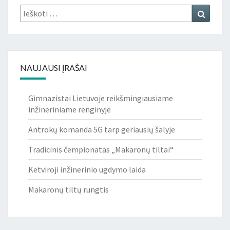
Ieškoti:
Ieškoti
NAUJAUSI ĮRAŠAI
Gimnazistai Lietuvoje reikšmingiausiame
inžineriniame renginyje
Antrokų komanda 5G tarp geriausių šalyje
Tradicinis čempionatas „Makaronų tiltai“
Ketviroji inžinerinio ugdymo laida
Makaronų tiltų rungtis