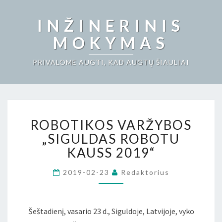
INŽINERINIS
MOKYMAS
PRIVALOME AUGTI, KAD AUGTŲ ŠIAULIAI
ROBOTIKOS
ROBOTIKOS VARŽYBOS
VARŽYBOS
„SIGULDAS
„SIGULDAS ROBOTU
ROBOTU
KAUSS 2019“
KAUSS
2019“
2019-02-23
Redaktorius
Šeštadienį, vasario 23 d., Siguldoje, Latvijoje, vyko