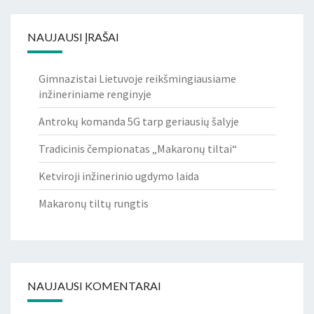
NAUJAUSI ĮRAŠAI
Gimnazistai Lietuvoje reikšmingiausiame
inžineriniame renginyje
Antrokų komanda 5G tarp geriausių šalyje
Tradicinis čempionatas „Makaronų tiltai“
Ketviroji inžinerinio ugdymo laida
Makaronų tiltų rungtis
NAUJAUSI KOMENTARAI