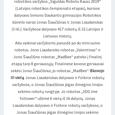
robotikos varžybos „Siguldas Robotu Kauss 2019“
(Latvijos robotikos čempionato etapas), kuriose
dalyvavo Simono Daukanto gimnazijos Robotikos
būrelio nariai Jonas Šiaučiūnas ir Jonas Liaudanskas
(Ii kl.). Varžybose dalyvavo 417 robotų iš 32 Latvijos ir
Lietuvos miestų.
Abu vaikinai varžyboms paruošė po du mini sumo
robotus. Jono Liaudansko robotas „Valentinas“ ir
Jono Šiaučiūno robotas „MadBee“ pateko į finalinį
etapą tarp 8 geriausiųjų. Finalinėse kovose geriausiai
sekėsi Jonui Šiaučiūnui, jo robotas „MadBee“
iškovojo
III vietą
. Jonas Liaudanskas dalyvavo ir Folkrce robotų
varžybose, o Jonas Šiaučiūnas jėgas išmėgino linijos
sekimo robotų rungtyje. Jo robotas „SDG line
follower“ užėmė 6 vietą iš 16 dalyvių. Jonas
Liaudanskas dalyvavo ir Folkrce robotų varžybose, o
Jonas Šiaučiūnas jėgas išmėgino linijos sekimo