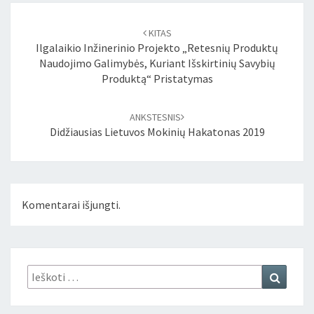
Įrašo
naršymas
KITAS
Ilgalaikio Inžinerinio Projekto „Retesnių Produktų
Naudojimo Galimybės, Kuriant Išskirtinių Savybių
Produktą“ Pristatymas
ANKSTESNIS
Didžiausias Lietuvos Mokinių Hakatonas 2019
Komentarai išjungti.
Ieškoti:
Ieškoti