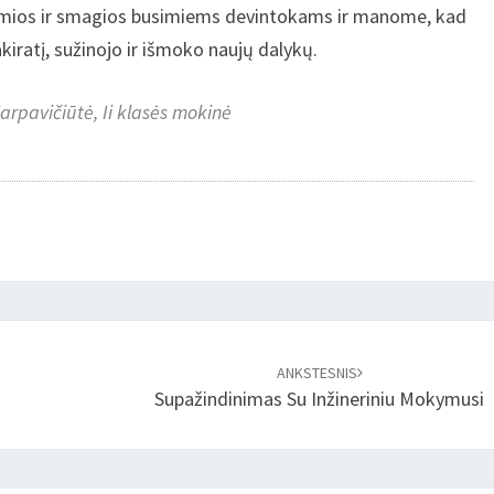
domios ir smagios busimiems devintokams ir manome, kad
akiratį, sužinojo ir išmoko naujų dalykų.
arpavičiūtė, Ii klasės mokinė
ANKSTESNIS
Supažindinimas Su Inžineriniu Mokymusi