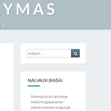
KYMAS
IAI
Ieškoti:
Ieškoti
NAUJAUSI ĮRAŠAI
Gimnazistai Lietuvoje
reikšmingiausiame
inžineriniame renginyje