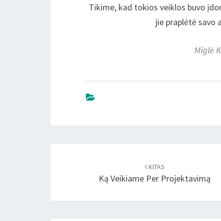
Tikime, kad tokios veiklos buvo į
jie praplėtė savo 
Miglė K
Įrašo
naršymas
KITAS
Ką Veikiame Per Projektavimą