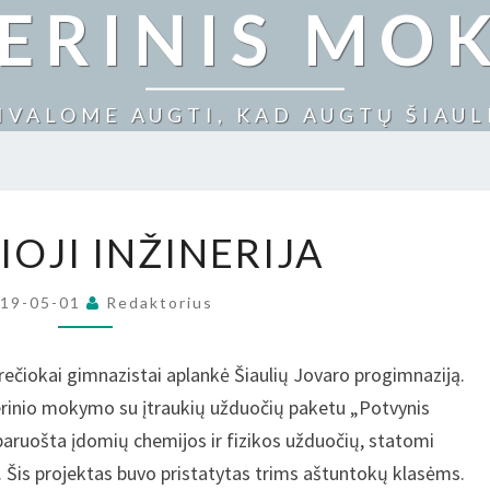
NERINIS MO
IVALOME AUGTI, KAD AUGTŲ ŠIAUL
ĮTRAUKIOJI
IOJI INŽINERIJA
INŽINERIJA
019-05-01
Redaktorius
 trečiokai gimnazistai aplankė Šiaulių Jovaro progimnaziją.
nerinio mokymo su įtraukių užduočių paketu „Potvynis
aruošta įdomių chemijos ir fizikos užduočių, statomi
. Šis projektas buvo pristatytas trims aštuntokų klasėms.