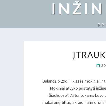
INŽI
PR
ĮTRAUK
2
Balandžio 29d. Ii klasės mokiniai ir
Mokiniai atvyko pristatyti inži
Šiauliuose“. Aštuntokams buvo p
makaronų tiltai, skraidinami dronai