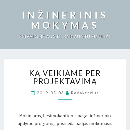
INŽINERINIS
MOKYMAS
PRIVALOME AUGTI, KAD AUGTŲ ŠIAULIAI
KĄ
KĄ VEIKIAME PER
VEIKIAME
PER
PROJEKTAVIMĄ
PROJEKTAVIMĄ
2019-05-03
Redaktorius
Mokiniams, besimokantiems pagal inžinerinio
ugdymo programą, prisideda naujas mokomasis