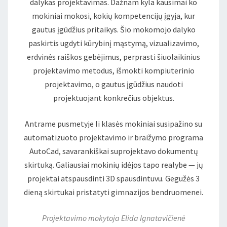
dalykas projektavimas. Dažnam kyla kausimai ko
mokiniai mokosi, kokių kompetencijų įgyja, kur
gautus įgūdžius pritaikys. Šio mokomojo dalyko
paskirtis ugdyti kūrybinį mąstymą, vizualizavimo,
erdvinės raiškos gebėjimus, perprasti šiuolaikinius
projektavimo metodus, išmokti kompiuterinio
projektavimo, o gautus įgūdžius naudoti
projektuojant konkrečius objektus.
Antrame pusmetyje Ii klasės mokiniai susipažino su
automatizuoto projektavimo ir braižymo programa
AutoCad, savarankiškai suprojektavo dokumentų
skirtuką. Galiausiai mokinių idėjos tapo realybe — jų
projektai atspausdinti 3D spausdintuvu. Gegužės 3
dieną skirtukai pristatyti gimnazijos bendruomenei.
Projektavimo mokytoja Elida Ignatavičienė