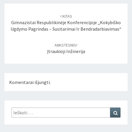
Įrašo
naršymas
KITAS
Gimnazistai Respublikinėje Konferencijoje „Kokybiško
Ugdymo Pagrindas – Susitarimai Ir Bendradarbiavimas“
ANKSTESNIS
Įtraukioji Inžinerija
Komentarai išjungti.
Ieškoti:
Ieškoti