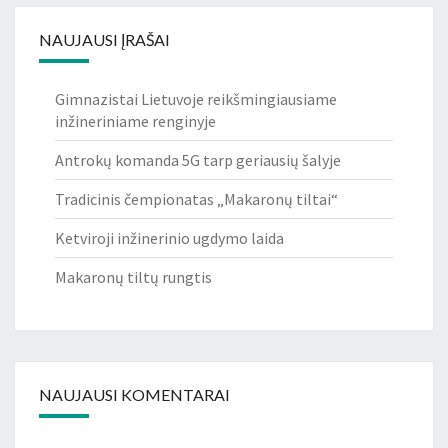
NAUJAUSI ĮRAŠAI
Gimnazistai Lietuvoje reikšmingiausiame
inžineriniame renginyje
Antrokų komanda 5G tarp geriausių šalyje
Tradicinis čempionatas „Makaronų tiltai“
Ketviroji inžinerinio ugdymo laida
Makaronų tiltų rungtis
NAUJAUSI KOMENTARAI